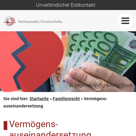
Unverbindlicher Erstkontakt:
© vegefox.com - Adobe Stock
Sie sind hier:
Startseite
»
Familienrecht
»
Vermögens­
auseinandersetzung
Vermögens­
auseinandersetzung